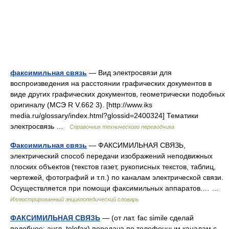
факсимильная связь
— Вид электросвязи для
воспроизведения на расстоянии графических документов в
виде других графических документов, геометрически подобных
оригиналу (МСЭ R V.662 3). [http://www.iks
media.ru/glossary/index.html?glossid=2400324] Тематики
электросвязь …
Справочник технического переводчика
Факсимильная связь
— ФАКСИМИЛЬНАЯ СВЯЗЬ,
электрический способ передачи изображений неподвижных
плоских объектов (текстов газет, рукописных текстов, таблиц,
чертежей, фотографий и т.п.) по каналам электрической связи.
Осуществляется при помощи факсимильных аппаратов.… …
Иллюстрированный энциклопедический словарь
ФАКСИМИЛЬНАЯ СВЯЗЬ
— (от лат. fac simile сделай
подобное; англ. telefax) передача по телефонным каналам с