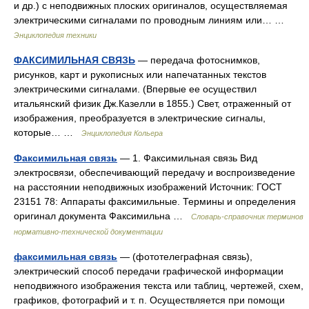
и др.) с неподвижных плоских оригиналов, осуществляемая
электрическими сигналами по проводным линиям или… …
Энциклопедия техники
ФАКСИМИЛЬНАЯ СВЯЗЬ
— передача фотоснимков,
рисунков, карт и рукописных или напечатанных текстов
электрическими сигналами. (Впервые ее осуществил
итальянский физик Дж.Казелли в 1855.) Свет, отраженный от
изображения, преобразуется в электрические сигналы,
которые… …
Энциклопедия Кольера
Факсимильная связь
— 1. Факсимильная связь Вид
электросвязи, обеспечивающий передачу и воспроизведение
на расстоянии неподвижных изображений Источник: ГОСТ
23151 78: Аппараты факсимильные. Термины и определения
оригинал документа Факсимильна …
Словарь-справочник терминов
нормативно-технической документации
факсимильная связь
— (фототелеграфная связь),
электрический способ передачи графической информации
неподвижного изображения текста или таблиц, чертежей, схем,
графиков, фотографий и т. п. Осуществляется при помощи