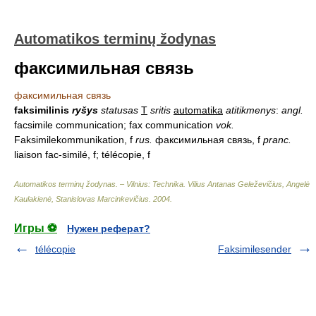
Automatikos terminų žodynas
факсимильная связь
факсимильная связь
faksimilinis
ryšys
statusas
T
sritis
automatika
atitikmenys
:
angl.
facsimile communication; fax communication
vok.
Faksimilekommunikation, f
rus.
факсимильная связь, f
pranc.
liaison fac-similé, f; télécopie, f
Automatikos terminų žodynas. – Vilnius: Technika
.
Vilius Antanas Geleževičius, Angelė
Kaulakienė, Stanislovas Marcinkevičius
.
2004
.
Игры ⚽
Нужен реферат?
télécopie
Faksimilesender